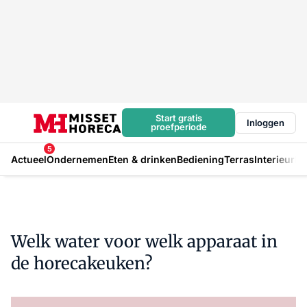
Start gratis
Inloggen
proefperiode
5
Actueel
Ondernemen
Eten & drinken
Bediening
Terras
Interieur
In
Welk water voor welk apparaat in
de horecakeuken?