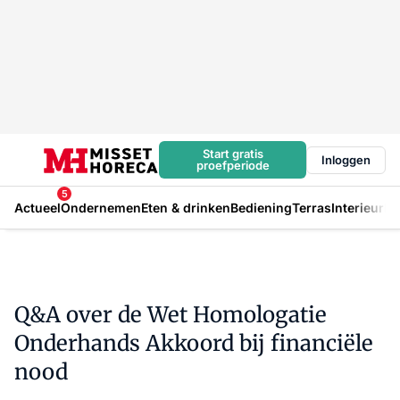
Start gratis
Inloggen
proefperiode
5
Actueel
Ondernemen
Eten & drinken
Bediening
Terras
Interieur
In
Q&A over de Wet Homologatie
Onderhands Akkoord bij financiële
nood