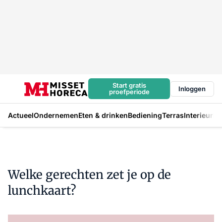
Start gratis
Inloggen
proefperiode
Actueel
Ondernemen
Eten & drinken
Bediening
Terras
Interieur
In
Welke gerechten zet je op de
lunchkaart?