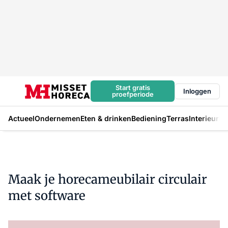
Start gratis
Inloggen
proefperiode
Actueel
Ondernemen
Eten & drinken
Bediening
Terras
Interieur
In
Maak je horecameubilair circulair
met software