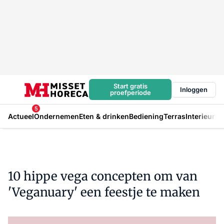
Start gratis
Inloggen
proefperiode
5
Actueel
Ondernemen
Eten & drinken
Bediening
Terras
Interieur
In
10 hippe vega concepten om van
'Veganuary' een feestje te maken