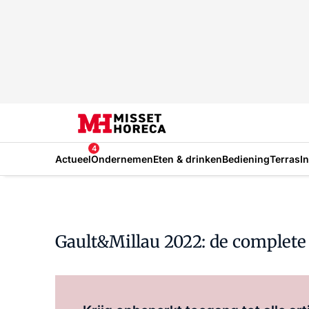
4
Actueel
Ondernemen
Eten & drinken
Bediening
Terras
I
Gault&Millau 2022: de complete 