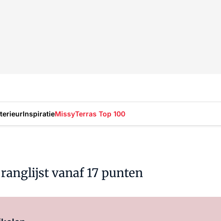
nterieur
Inspiratie
Missy
Terras Top 100
ranglijst vanaf 17 punten
Log in
om dit artikel te lezen.