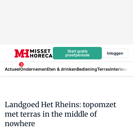
Start gratis
Inloggen
proefperiode
3
Actueel
Ondernemen
Eten & drinken
Bediening
Terras
Interieur
In
Landgoed Het Rheins: topomzet
met terras in the middle of
nowhere