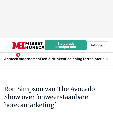
Start gratis
Inloggen
proefperiode
5
Actueel
Ondernemen
Eten & drinken
Bediening
Terras
Interieur
In
Ron Simpson van The Avocado
Show over 'onweerstaanbare
horecamarketing'