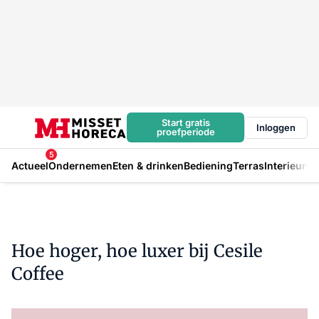
Start gratis
Inloggen
proefperiode
5
Actueel
Ondernemen
Eten & drinken
Bediening
Terras
Interieur
In
Hoe hoger, hoe luxer bij Cesile
Coffee