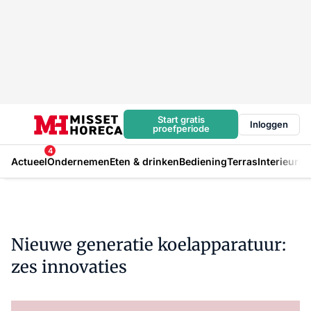
Start gratis
Inloggen
proefperiode
4
Actueel
Ondernemen
Eten & drinken
Bediening
Terras
Interieur
In
Nieuwe generatie koelapparatuur:
zes innovaties