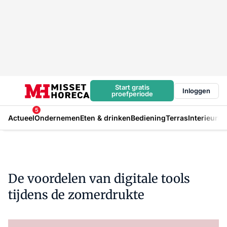
Start gratis
Inloggen
proefperiode
5
Actueel
Ondernemen
Eten & drinken
Bediening
Terras
Interieur
In
De voordelen van digitale tools
tijdens de zomerdrukte