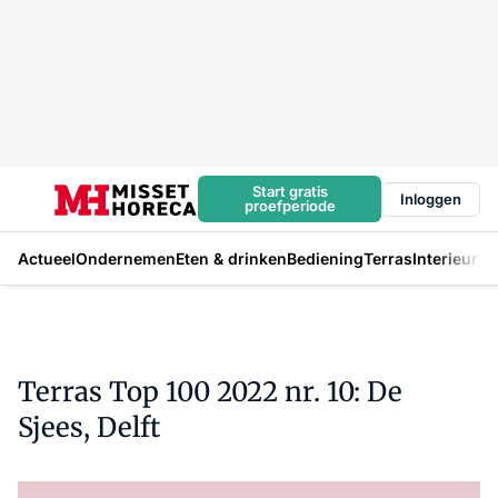
Start gratis
Inloggen
proefperiode
Actueel
Ondernemen
Eten & drinken
Bediening
Terras
Interieur
In
Terras Top 100 2022 nr. 10: De
Sjees, Delft