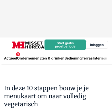
Start gratis
Inloggen
proefperiode
5
Actueel
Ondernemen
Eten & drinken
Bediening
Terras
Interieur
In
In deze 10 stappen bouw je je
menukaart om naar volledig
vegetarisch