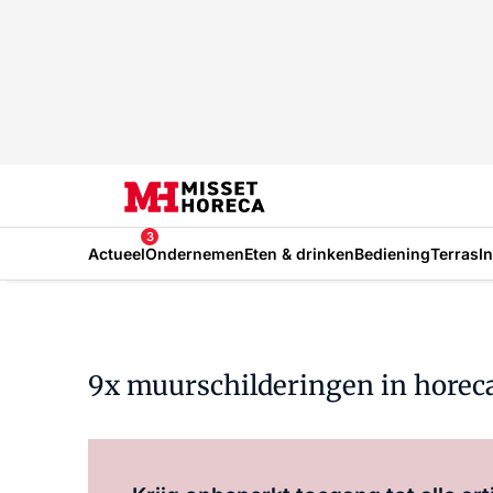
3
Actueel
Ondernemen
Eten & drinken
Bediening
Terras
I
9x muurschilderingen in horeca