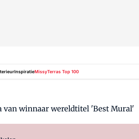
nterieur
Inspiratie
Missy
Terras Top 100
 van winnaar wereldtitel 'Best Mural'
Log in
om dit artikel te lezen.