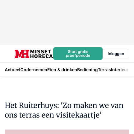
Start gratis
Inloggen
proefperiode
Actueel
Ondernemen
Eten & drinken
Bediening
Terras
Interieur
In
Het Ruiterhuys: 'Zo maken we van
ons terras een visitekaartje'