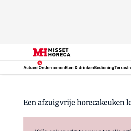
5
Actueel
Ondernemen
Eten & drinken
Bediening
Terras
I
Een afzuigvrije horecakeuken l