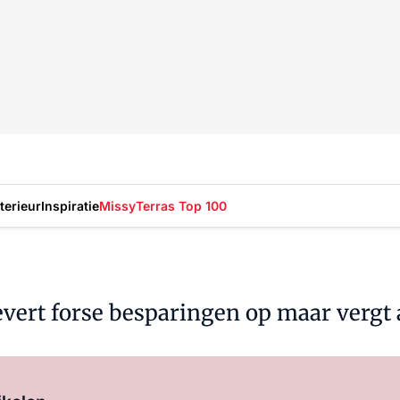
nterieur
Inspiratie
Missy
Terras Top 100
evert forse besparingen op maar vergt
Log in
om dit artikel te lezen.