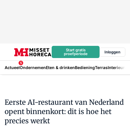
Start gratis
Inloggen
proefperiode
5
Actueel
Ondernemen
Eten & drinken
Bediening
Terras
Interieur
In
Eerste AI-restaurant van Nederland
opent binnenkort: dit is hoe het
precies werkt