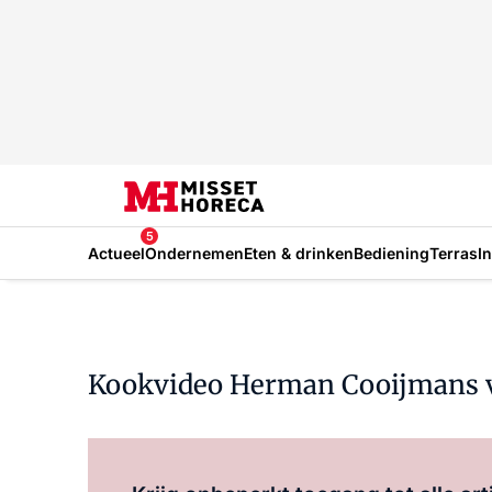
5
Actueel
Ondernemen
Eten & drinken
Bediening
Terras
I
Kookvideo Herman Cooijmans v