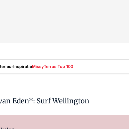
nterieur
Inspiratie
Missy
Terras Top 100
an Eden*: Surf Wellington
Log in
om dit artikel te lezen.