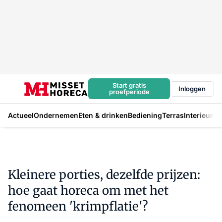
Start gratis
Inloggen
proefperiode
Actueel
Ondernemen
Eten & drinken
Bediening
Terras
Interieur
In
Kleinere porties, dezelfde prijzen:
hoe gaat horeca om met het
fenomeen 'krimpflatie'?