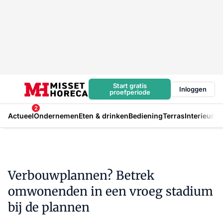
Start gratis
Inloggen
proefperiode
2
Actueel
Ondernemen
Eten & drinken
Bediening
Terras
Interieur
In
Verbouwplannen? Betrek
omwonenden in een vroeg stadium
bij de plannen