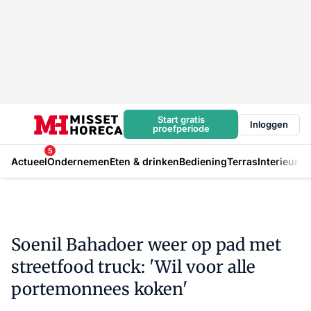
Start gratis
Inloggen
proefperiode
5
Actueel
Ondernemen
Eten & drinken
Bediening
Terras
Interieur
In
Soenil Bahadoer weer op pad met
streetfood truck: 'Wil voor alle
portemonnees koken'