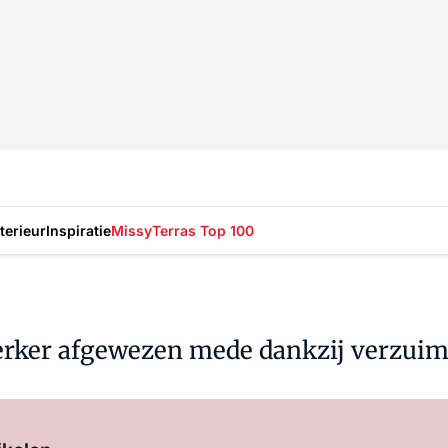
nterieur
Inspiratie
Missy
Terras Top 100
rker afgewezen mede dankzij verzui
Log in
om dit artikel te lezen.