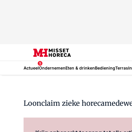
5
Actueel
Ondernemen
Eten & drinken
Bediening
Terras
I
Loonclaim zieke horecamedewe