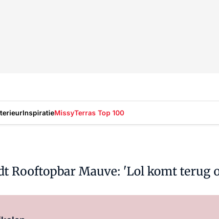
nterieur
Inspiratie
Missy
Terras Top 100
dt Rooftopbar Mauve: 'Lol komt terug o
Log in
om dit artikel te lezen.