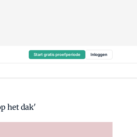
Start gratis proefperiode
Inloggen
p het dak'