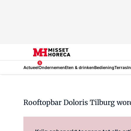
5
Actueel
Ondernemen
Eten & drinken
Bediening
Terras
I
Rooftopbar Doloris Tilburg wor