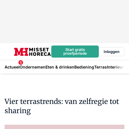
Start gratis
Inloggen
proefperiode
5
Actueel
Ondernemen
Eten & drinken
Bediening
Terras
Interieur
In
Vier terrastrends: van zelfregie tot
sharing