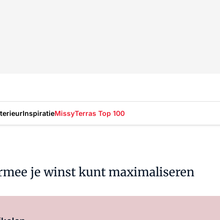
nterieur
Inspiratie
Missy
Terras Top 100
armee je winst kunt maximaliseren
Log in
om dit artikel te lezen.