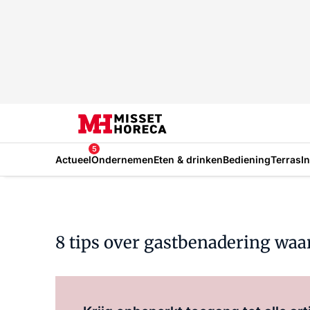
5
Actueel
Ondernemen
Eten & drinken
Bediening
Terras
I
8 tips over gastbenadering wa