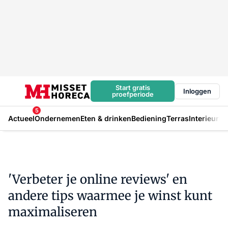
Start gratis
Inloggen
proefperiode
5
Actueel
Ondernemen
Eten & drinken
Bediening
Terras
Interieur
In
'Verbeter je online reviews' en
andere tips waarmee je winst kunt
maximaliseren