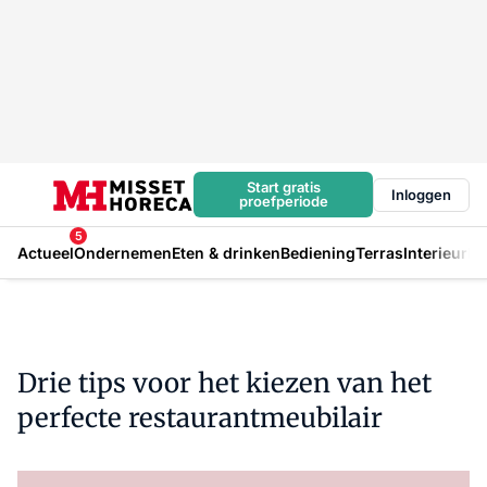
Start gratis
Inloggen
proefperiode
5
Actueel
Ondernemen
Eten & drinken
Bediening
Terras
Interieur
In
Drie tips voor het kiezen van het
perfecte restaurantmeubilair