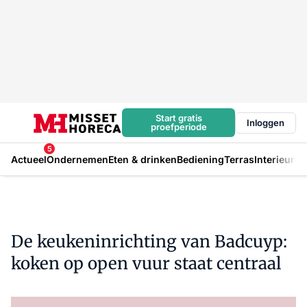
Start gratis
Inloggen
proefperiode
5
Actueel
Ondernemen
Eten & drinken
Bediening
Terras
Interieur
In
De keukeninrichting van Badcuyp:
koken op open vuur staat centraal