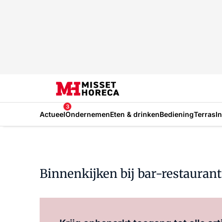
3
Actueel
Ondernemen
Eten & drinken
Bediening
Terras
I
Binnenkijken bij bar-restaurant 