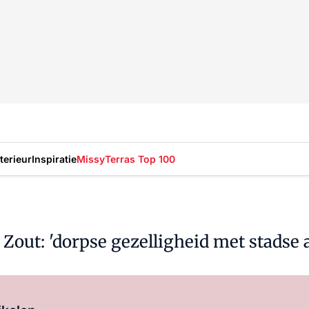
nterieur
Inspiratie
Missy
Terras Top 100
Zout: 'dorpse gezelligheid met stadse a
Log in
om dit artikel te lezen.