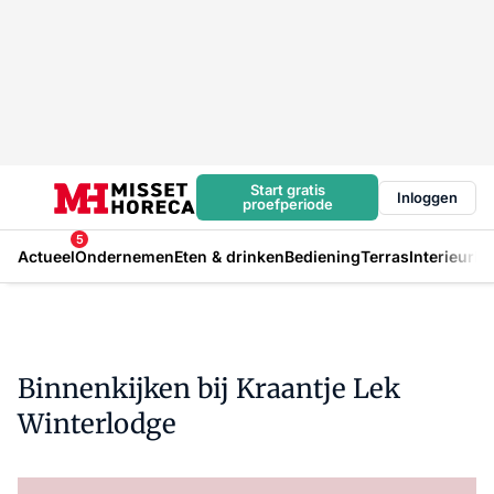
Start gratis
Inloggen
proefperiode
5
Actueel
Ondernemen
Eten & drinken
Bediening
Terras
Interieur
In
Binnenkijken bij Kraantje Lek
Winterlodge