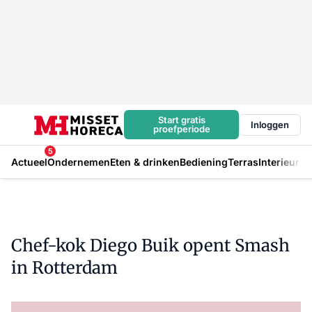
Start gratis
Inloggen
proefperiode
5
Actueel
Ondernemen
Eten & drinken
Bediening
Terras
Interieur
In
Chef-kok Diego Buik opent Smash
in Rotterdam