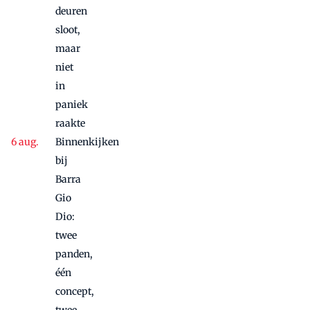
deuren
sloot,
maar
niet
in
paniek
raakte
Binnenkijken
bij
Barra
Gio
Dio:
twee
panden,
één
concept,