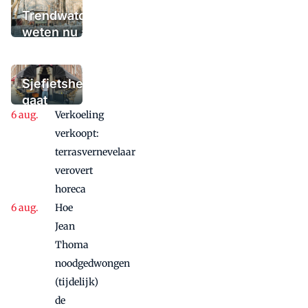
Trendwatchers
weten nu al wat
het winterterras
moet bieden:
'Iedere dag een
Sjefietshe
waaaaaanzinnige
gaat
aanbieding'
Verkoeling
vanwege
succes
verkoopt:
nog
terrasvernevelaar
maandje
verovert
door
horeca
Hoe
Jean
Thoma
noodgedwongen
(tijdelijk)
de