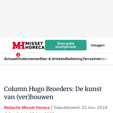
Start gratis
Inloggen
proefperiode
2
Actueel
Ondernemen
Eten & drinken
Bediening
Terras
Interieur
In
Column Hugo Broeders: De kunst
van (ver)bouwen
Redactie Misset Horeca
Gepubliceerd: 22 nov. 2024