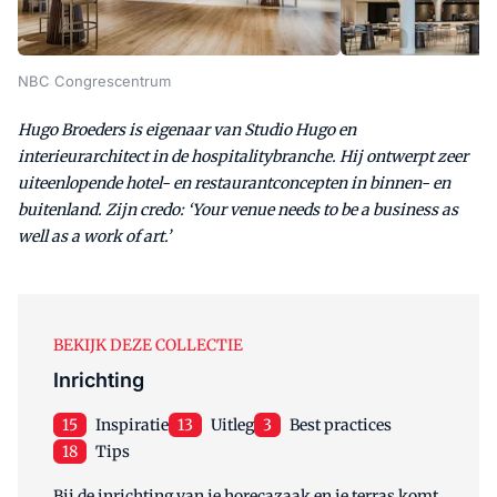
NBC Congrescentrum
Hugo Broeders is eigenaar van Studio Hugo en
interieurarchitect in de hospitalitybranche. Hij ontwerpt zeer
uiteenlopende hotel- en restaurantconcepten in binnen- en
buitenland. Zijn credo: ‘Your venue needs to be a business as
well as a work of art.’
BEKIJK DEZE COLLECTIE
Inrichting
15
Inspiratie
13
Uitleg
3
Best practices
18
Tips
Bij de inrichting van je horecazaak en je terras komt