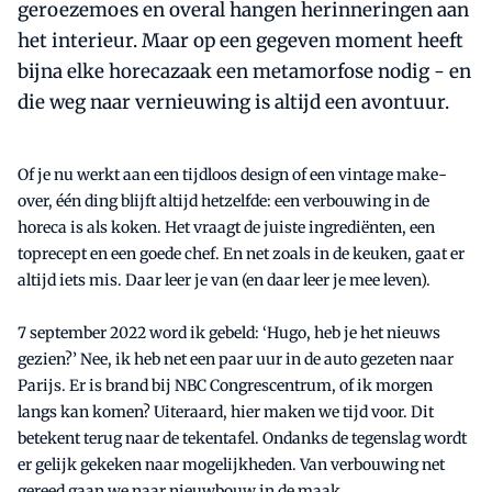
geroezemoes en overal hangen herinneringen aan
het interieur. Maar op een gegeven moment heeft
bijna elke horecazaak een metamorfose nodig - en
die weg naar vernieuwing is altijd een avontuur.
Of je nu werkt aan een tijdloos design of een vintage make-
over, één ding blijft altijd hetzelfde: een verbouwing in de
horeca is als koken. Het vraagt de juiste ingrediënten, een
toprecept en een goede chef. En net zoals in de keuken, gaat er
altijd iets mis. Daar leer je van (en daar leer je mee leven).
7 september 2022 word ik gebeld: ‘Hugo, heb je het nieuws
gezien?’ Nee, ik heb net een paar uur in de auto gezeten naar
Parijs. Er is brand bij NBC Congrescentrum, of ik morgen
langs kan komen? Uiteraard, hier maken we tijd voor. Dit
betekent terug naar de tekentafel. Ondanks de tegenslag wordt
er gelijk gekeken naar mogelijkheden. Van verbouwing net
gereed gaan we naar nieuwbouw in de maak.