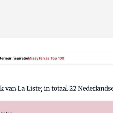
nterieur
Inspiratie
Missy
Terras Top 100
lek van La Liste; in totaal 22 Nederla
Log in
om dit artikel te lezen.