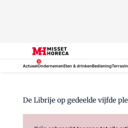
5
Actueel
Ondernemen
Eten & drinken
Bediening
Terras
I
De Librije op gedeelde vijfde p