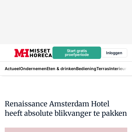
Start gratis
Inloggen
proefperiode
Actueel
Ondernemen
Eten & drinken
Bediening
Terras
Interieur
In
Renaissance Amsterdam Hotel
heeft absolute blikvanger te pakken