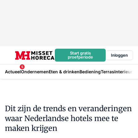
Start gratis
Inloggen
proefperiode
5
Actueel
Ondernemen
Eten & drinken
Bediening
Terras
Interieur
In
Dit zijn de trends en veranderingen
waar Nederlandse hotels mee te
maken krijgen