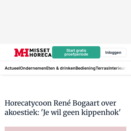
Start gratis
Inloggen
proefperiode
Actueel
Ondernemen
Eten & drinken
Bediening
Terras
Interieur
In
Horecatycoon René Bogaart over
akoestiek: 'Je wil geen kippenhok'