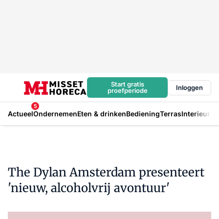
Start gratis
Inloggen
proefperiode
5
Actueel
Ondernemen
Eten & drinken
Bediening
Terras
Interieur
In
The Dylan Amsterdam presenteert
'nieuw, alcoholvrij avontuur'