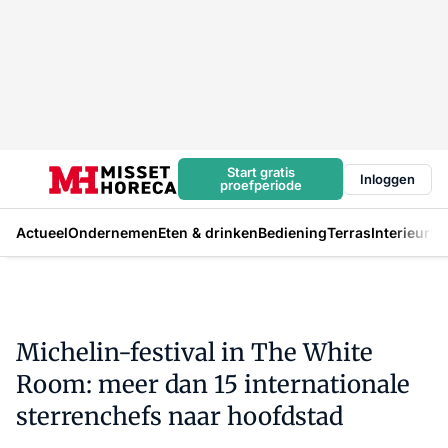
Start gratis
Inloggen
proefperiode
Actueel
Ondernemen
Eten & drinken
Bediening
Terras
Interieur
In
Michelin-festival in The White
Room: meer dan 15 internationale
sterrenchefs naar hoofdstad