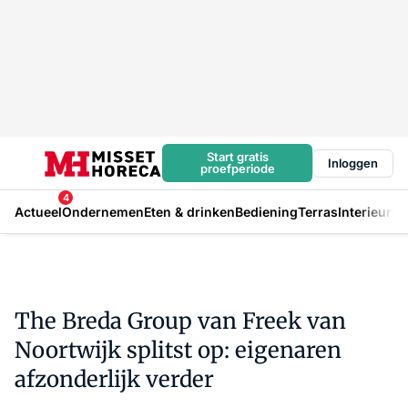
Start gratis
Inloggen
proefperiode
4
Actueel
Ondernemen
Eten & drinken
Bediening
Terras
Interieur
In
The Breda Group van Freek van
Noortwijk splitst op: eigenaren
afzonderlijk verder