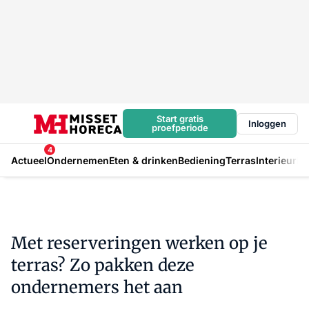
Start gratis
Inloggen
proefperiode
4
Actueel
Ondernemen
Eten & drinken
Bediening
Terras
Interieur
In
Met reserveringen werken op je
terras? Zo pakken deze
ondernemers het aan