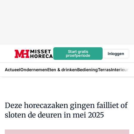
Start gratis
Inloggen
proefperiode
Actueel
Ondernemen
Eten & drinken
Bediening
Terras
Interieur
In
Deze horecazaken gingen failliet of
sloten de deuren in mei 2025