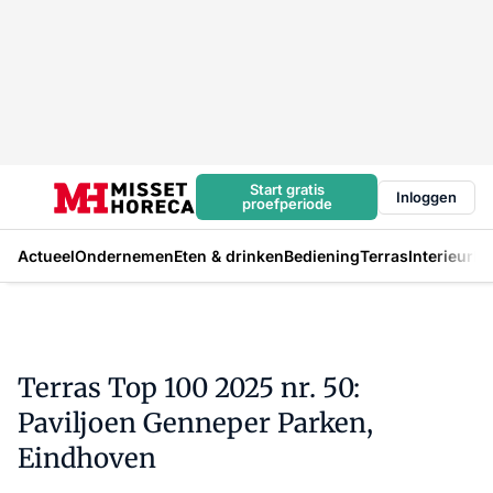
Start gratis
Inloggen
proefperiode
Actueel
Ondernemen
Eten & drinken
Bediening
Terras
Interieur
In
Terras Top 100 2025 nr. 50:
Paviljoen Genneper Parken,
Eindhoven