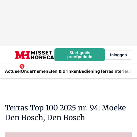
Start gratis
Inloggen
proefperiode
5
Actueel
Ondernemen
Eten & drinken
Bediening
Terras
Interieur
In
Terras Top 100 2025 nr. 94: Moeke
Den Bosch, Den Bosch