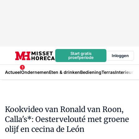
Start gratis
Inloggen
proefperiode
1
Actueel
Ondernemen
Eten & drinken
Bediening
Terras
Interieur
In
Kookvideo van Ronald van Roon,
Calla's*: Oestervelouté met groene
olijf en cecina de León