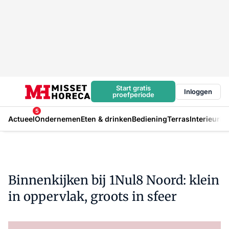
Start gratis
Inloggen
proefperiode
5
Actueel
Ondernemen
Eten & drinken
Bediening
Terras
Interieur
In
Binnenkijken bij 1Nul8 Noord: klein
in oppervlak, groots in sfeer