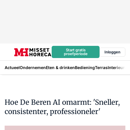
Start gratis
Inloggen
proefperiode
Actueel
Ondernemen
Eten & drinken
Bediening
Terras
Interieur
In
Hoe De Beren AI omarmt: 'Sneller,
consistenter, professioneler'