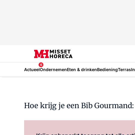
6
Actueel
Ondernemen
Eten & drinken
Bediening
Terras
I
Hoe krijg je een Bib Gourmand: