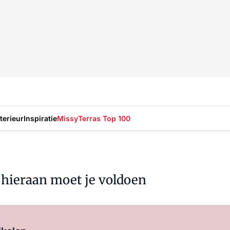
nterieur
Inspiratie
Missy
Terras Top 100
 hieraan moet je voldoen
Log in
om dit artikel te lezen.