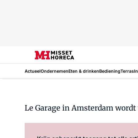
Actueel
Ondernemen
Eten & drinken
Bediening
Terras
I
Le Garage in Amsterdam wordt