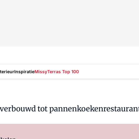
nterieur
Inspiratie
Missy
Terras Top 100
 verbouwd tot pannenkoekenrestauran
Log in
om dit artikel te lezen.