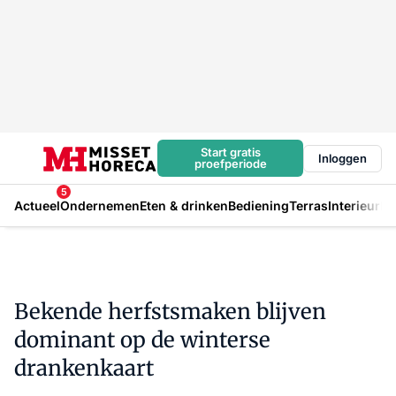
Start gratis
Inloggen
proefperiode
5
Actueel
Ondernemen
Eten & drinken
Bediening
Terras
Interieur
In
Bekende herfstsmaken blijven
dominant op de winterse
drankenkaart