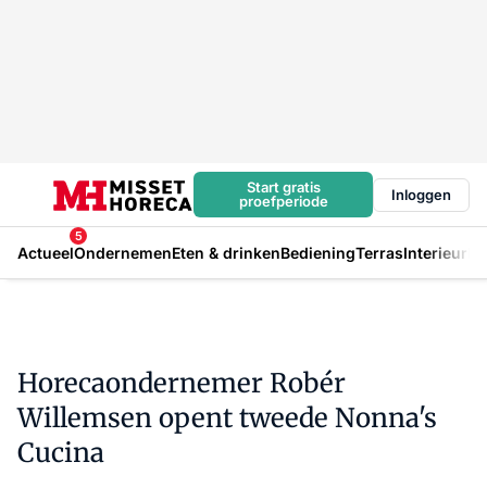
Start gratis
Inloggen
proefperiode
5
Actueel
Ondernemen
Eten & drinken
Bediening
Terras
Interieur
In
Horecaondernemer Robér
Willemsen opent tweede Nonna's
Cucina